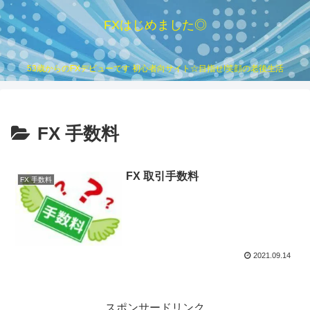
FXはじめました◎
53歳からのFXデビューです 初心者向サイト☆目指せ!笑顔の老後生活
FX 手数料
FX 取引手数料
FX 手数料
2021.09.14
スポンサードリンク