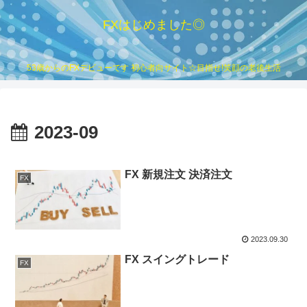
FXはじめました◎
53歳からのFXデビューです 初心者向サイト☆目指せ!笑顔の老後生活
2023-09
FX 新規注文 決済注文
FX
2023.09.30
FX スイングトレード
FX