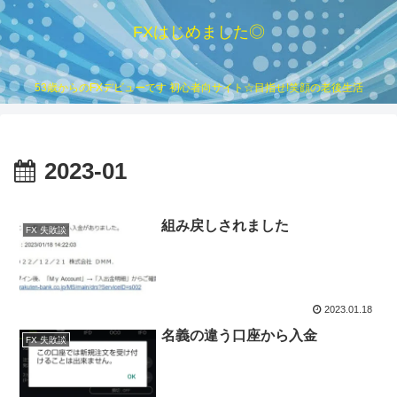
FXはじめました◎
53歳からのFXデビューです 初心者向サイト☆目指せ!笑顔の老後生活
2023-01
組み戻しされました
FX 失敗談
2023.01.18
名義の違う口座から入金
FX 失敗談