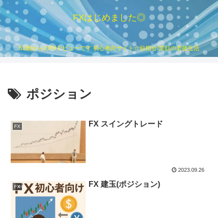
FXはじめました◎
53歳からのFXデビューです 初心者向サイト☆目指せ!笑顔の老後生活
ポジション
FX スイングトレード
FX
2023.09.26
FX 建玉(ポジション)
FX