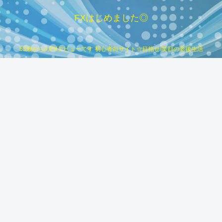
FXはじめました◎
53歳からのFXデビューです 初心者向サイト☆目指せ!笑顔の老後生活