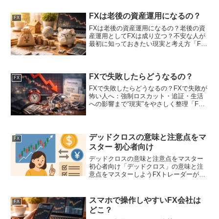
ドばかり宣伝していますがそれは、すご
いからです現役プロトレーダーが総合監
FXは老後の資産運用になるの？
FX
修FX成功の...
FXは老後の資産運用になるの？老後の資
産運用としてFXは成り立つ？不安な人が
最初に知っておきたい現実と考え方「FX
は老後の資産運用になるの？」と疑問に
思い、この記事にたどり着いてくれたあ
なたへ。まずは関心を持って調べてくれ
て、本当にありがと...
FXで失敗したらどうなるの？
FX
FXで失敗したらどうなるの？FXで失敗が
怖い人へ：強制ロスカット・追証・生活
への影響まで“現実”をやさしく整理「FX
で失敗したらどうなるの？」と不安にな
って調べてくれたあなたへ。まずはここ
まで来てくれて本当にありがとうござい
ます。FXはうま...
デッドクロスの意味と注意点をマ
FX
スター 初心者向け
デッドクロスの意味と注意点をマスター
初心者向け「デッドクロス」の意味と注
意点をマスターしようFXトレーダーが必
ず読むべき無料書籍がコレ！※演習問題
付きデッドクロスとはデッドクロスは、
短期移動平均線が長期移動平均線を上か
スマホで操作しやすいFX会社は
FX
ら下へ突き抜ける現象...
どこ？