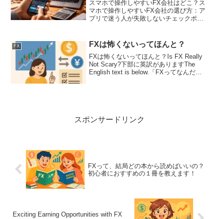
スマホで操作しやすいFX会社はどこ？ス
マホで操作しやすいFX会社の選び方：ア
プリで迷う人が失敗しないチェックポイ
ント「スマホで操作しやすいFX会社はど
こ？」と調べてくれたあなたへ。まずは
読みに来てくれて本当にありがとうござ
FXは怖くないってほんと？
FX
います。FXはスマ...
FXは怖くないってほんと？Is FX Really
Not Scary?下部に英訳がありますThe
English text is below.「FXってなんだか
こわそう…」そんなふうに思っていませ
んか？でも、FXは怖くないんです！ちゃ
んと...
スポンサードリンク
FXって、結局どの本から読めばいいの？
初心者におすすめの１冊を教えます！
Exciting Earning Opportunities with FX