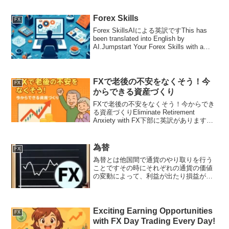
決済されていないポジションのことつま
り、通貨を買って保有している状態や、
通貨を売って...
Forex Skills
FX
Forex SkillsAIによる英訳ですThis has
been translated into English by
AI.Jumpstart Your Forex Skills with a
Smile 😊Thanks for st...
FXで老後の不安をなくそう！今
FX
からできる資産づくり
FXで老後の不安をなくそう！今からでき
る資産づくりEliminate Retirement
Anxiety with FX下部に英訳があります
The English text is below.FXで老後の不
安をなくそう！今からできる資産づ...
為替
FX
為替とは他国間で通貨のやり取りを行う
ことですその時にそれぞれの通貨の価値
の変動によって、利益が出たり損益が出
たりします
Exciting Earning Opportunities
FX
with FX Day Trading Every Day!