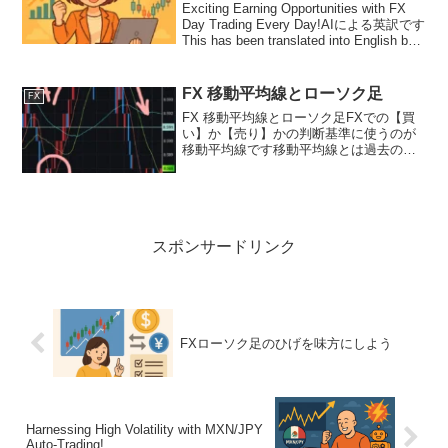
Exciting Earning Opportunities with FX
Day Trading Every Day!AIによる英訳です
This has been translated into English by
AI.Exciti...
FX 移動平均線とローソク足
FX
FX 移動平均線とローソク足FXでの【買
い】か【売り】かの判断基準に使うのが
移動平均線です移動平均線とは過去の一
定期間の為替レートの平均値を表してい
ます写真の場合は赤：過去10日間の平均
緑：過去25日間の平均青：過去75日間の
平均となってい...
スポンサードリンク
FXローソク足のひげを味方にしよう
Harnessing High Volatility with MXN/JPY
Auto-Trading!