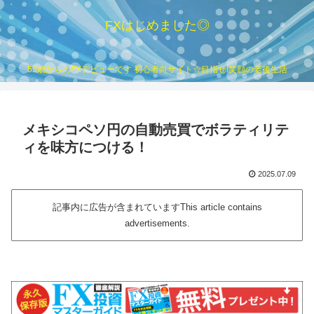
FXはじめました◎
53歳からのFXデビューです 初心者向サイト☆目指せ!笑顔の老後生活
メキシコペソ円の自動売買でボラティリテ
ィを味方につける！
2025.07.09
記事内に広告が含まれていますThis article contains
advertisements.