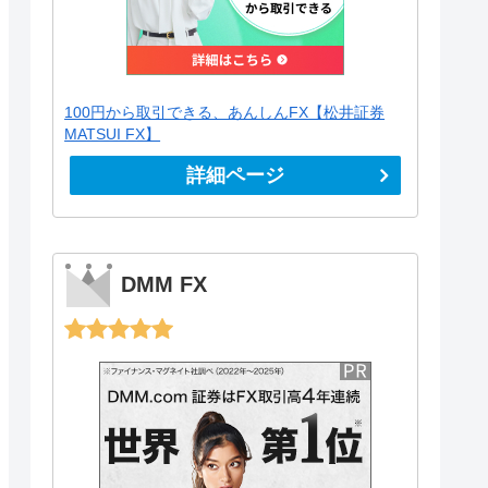
100円から取引できる、あんしんFX【松井証券
MATSUI FX】
詳細ページ
DMM FX