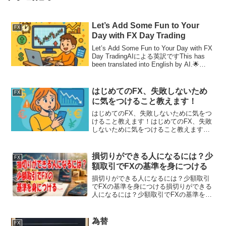
Let’s Add Some Fun to Your
FX
Day with FX Day Trading
Let’s Add Some Fun to Your Day with FX
Day TradingAIによる英訳ですThis has
been translated into English by AI.🌟
Let’s Add Some ...
はじめてのFX、失敗しないため
FX
に気をつけること教えます！
はじめてのFX、失敗しないために気をつ
けること教えます！はじめてのFX、失敗
しないために気をつけること教えます！
「FXやってみたいけど、ちょっと怖いか
も…」「失敗したらどうしよう？」そん
なふうに思っているFX初心者さん、大丈
損切りができる人になるには？少
FX
夫！今日はFX初...
額取引でFXの基準を身につける
損切りができる人になるには？少額取引
でFXの基準を身につける損切りができる
人になるには？少額取引でFXの基準を身
につける始め方FXで長く続けていくうえ
で欠かせないのが、損切りの考え方で
す。利益を伸ばすことばかりに目が向き
為替
FX