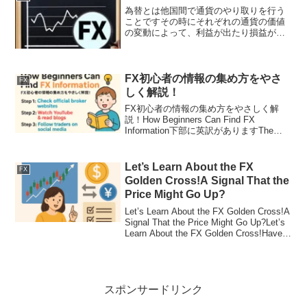
やすいですが、実際に...
為替とは他国間で通貨のやり取りを行う
ことですその時にそれぞれの通貨の価値
の変動によって、利益が出たり損益が出
たりします
FX初心者の情報の集め方をやさ
FX
しく解説！
FX初心者の情報の集め方をやさしく解
説！How Beginners Can Find FX
Information下部に英訳がありますThe
English text is below.FX初心者の情報の
集め方をやさしく解説！「FXに興味あ...
Let’s Learn About the FX
FX
Golden Cross!A Signal That the
Price Might Go Up?
Let’s Learn About the FX Golden Cross!A
Signal That the Price Might Go Up?Let’s
Learn About the FX Golden Cross!Have
you...
スポンサードリンク