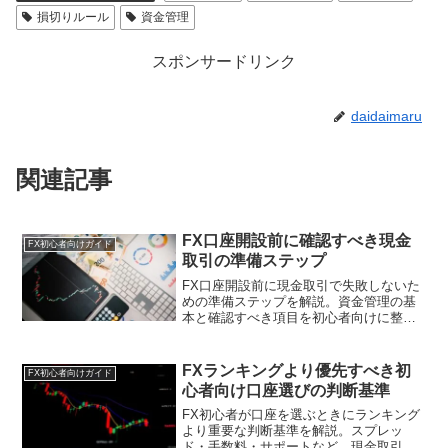
損切りルール
資金管理
スポンサードリンク
daidaimaru
関連記事
FX口座開設前に確認すべき現金
FX初心者向けガイド
取引の準備ステップ
FX口座開設前に現金取引で失敗しないた
めの準備ステップを解説。資金管理の基
本と確認すべき項目を初心者向けに整理
しました。
FXランキングより優先すべき初
FX初心者向けガイド
心者向け口座選びの判断基準
FX初心者が口座を選ぶときにランキング
より重要な判断基準を解説。スプレッ
ド・手数料・サポートなど、現金取引を