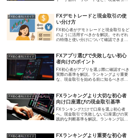
始める前に確認すべきポイントをまとめ
ました。
FXデモトレードと現金取引の使
FX初心者向けガイド
い分け方
FX初心者がデモトレードと現金取引をど
のように活用すべきかを解説。それぞれ
の特徴と使い分けについて確認できま
す。
FXアプリ選びで失敗しない初心
FX初心者向けガイド
者向けのポイント
FX初心者がアプリを選ぶ際に確認すべき
実際の基準を解説。ランキングより重要
な、現金取引を始める前に知るべきポイ
ントをまとめました。
FXランキングより大切な初心者
FX初心者向けガイド
向け口座選びの現金取引基準
FXランキングだけで口座を選ぶ初心者
へ。現金取引で失敗しない口座選びの実
践的な判断基準を解説。ランキング以前
に確認すべき重要ポイント。
FXランキングより重要な初心者
FX初心者向けガイド