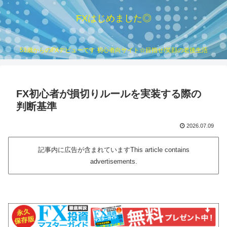
FXはじめました◎
53歳からのFXデビューです 初心者向サイト☆目指せ!笑顔の老後生活
FX初心者が損切りルールを実装する際の
判断基準
2026.07.09
記事内に広告が含まれていますThis article contains
advertisements.