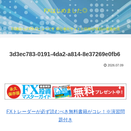
FXはじめました◎
53歳からのFXデビューです 初心者向サイト☆目指せ!笑顔の老後生活
3d3ec783-0191-4da2-a814-8e37269e0fb6
2026.07.09
FXトレーダーが必ず読むべき無料書籍がコレ！※演習問
題付き