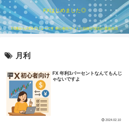
FXはじめました◎
53歳からのFXデビューです 初心者向サイト☆目指せ!笑顔の老後生活
月利
FX 年利3パーセントなんてもんじ
FX
ゃないですよ
2024.02.10