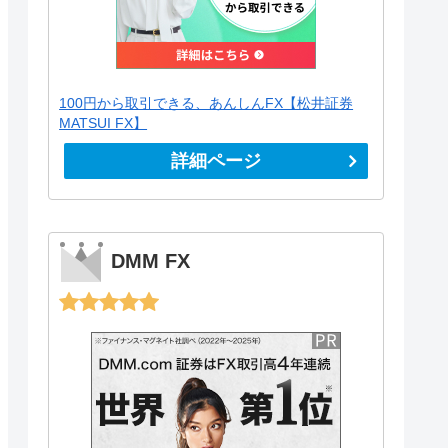
100円から取引できる、あんしんFX【松井証券
MATSUI FX】
詳細ページ
DMM FX