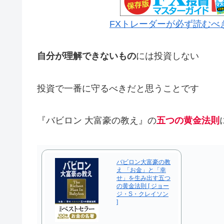
FXトレーダーが必ず読むべ
自分が理解できないもの
には投資しない
投資で一番に守るべきだと思うことです
『バビロン 大富豪の教え』の
五つの黄金法則
バビロン大富豪の教
え 「お金」と「幸
せ」を生み出す五つ
の黄金法則 [ ジョー
ジ・S・クレイソン
]