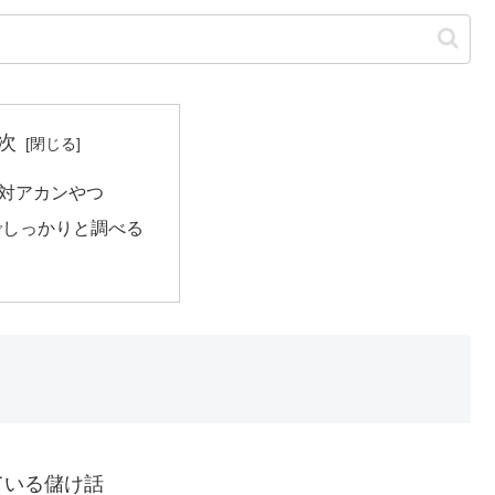
次
対アカンやつ
でしっかりと調べる
ている儲け話