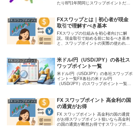
たり8円1年間同じスワップポイントだと
すると(あり得ませんが)8円×365日=2,920
円のスワップポイントになりますメキシ
コペソの1lotの金額USドル...
FXスワップとは｜初心者が現金
FX スワップポイント
取引で理解すべき基本
FXスワップの仕組みを初心者向けに解
説。現金取引で始める前に知るべき基本
と、スワップポイントの実際の使われ方
を確認できます。
米ドル/円（USD/JPY）の各社ス
FX スワップポイント
ワップポイント一覧
米ドル/円（USD/JPY）の各社スワップポ
イント一覧FX各社の米ドル/円
（USD/JPY）のスワップポイント一覧で
すどの会社が高いのか？の参考にして下
ささい下のリストは2026年2月 時点の比
較サイトからの引用です※スワップポイ
FX スワップポイント 高金利の国
FX スワップポイント
ントは日々...
の通貨がお得
FX スワップポイント 高金利の国の通貨
がお得スワップポイント狙いなら高金利
の国の通貨が断然お得ですスワップポイ
ントは取引通貨につく金利の差額なので
金利が高い国と低い国との金利差となり
ますたぶん日本が一番低い金利だと思い