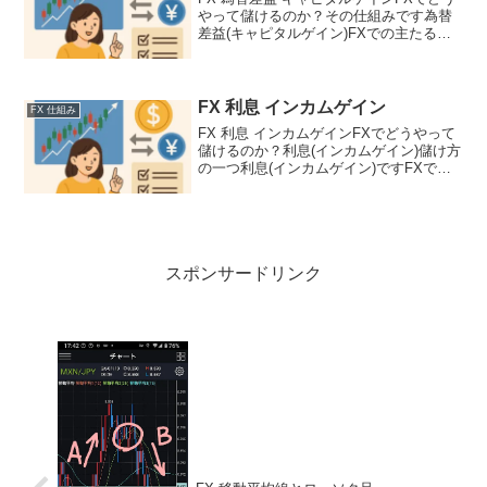
やって儲けるのか？その仕組みです為替
差益(キャピタルゲイン)FXでの主たる儲
け方が為替差益(キャピタルゲイン)です為
替差益(キャピタルゲイン)は変動する通貨
価値の差額のことです1ドルを100円で買
い...
FX 利息 インカムゲイン
FX 仕組み
FX 利息 インカムゲインFXでどうやって
儲けるのか？利息(インカムゲイン)儲け方
の一つ利息(インカムゲイン)ですFXでは
スワップポイントと言う方がメジャーで
す日本の銀行にお金を預けると金利が付
きますが現在ではほぼ0円と言ってもいい
程度です...
スポンサードリンク