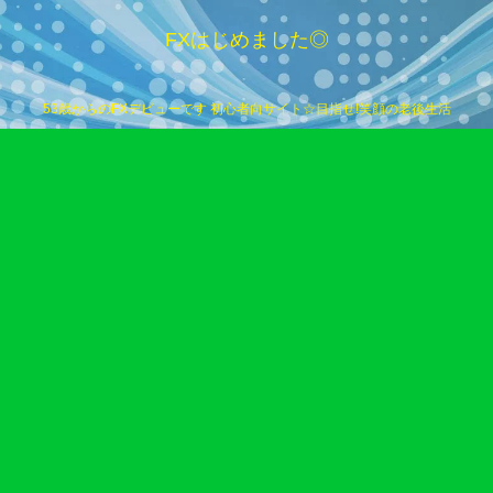
FXはじめました◎
53歳からのFXデビューです 初心者向サイト☆目指せ!笑顔の老後生活