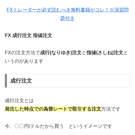
FXトレーダーが必ず読むべき無料書籍がコレ！※演習問
題付き
FX 成行注文 指値注文
FXの注文方法で
成行(なりゆき)注文
と
指値(さしね)注文
と
いうのがあります
成行注文
成行注文とは
発注した時点での為替レートで取引する注文
方法です
今、〇〇円/ドルだから買う というイメージです